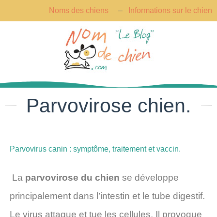
Aller
Noms des chiens
–
Informations sur le chien
au
contenu
Parvovirose chien.
Parvovirus canin : symptôme, traitement et vaccin.
La
parvovirose du chien
se développe
principalement dans l’intestin et le tube digestif.
Le virus attaque et tue les cellules. Il provoque